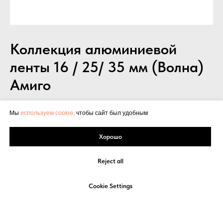
Коллекция алюминиевой
ленты 16 / 25/ 35 мм (Волна)
Амиго
Коллекция алюминиевых лент для
Мы
используем cookie,
чтобы сайт был удобным
горизонтальных жалюзи собрана в одном
Хорошо
компактном боксе, представлены ленты
шириной 16 и 25 мм., а так же, шириной
Reject all
35мм (Волна)
Cookie Settings