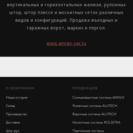
вертикальных и горизонтальных жалюзи, рулонных
штор, штор плиссе и москитных сеток различных
видов и конфигураций. Продажа въездных и
гаражных ворот, маркиз и пергол.
www.amigo-yar.ru
О КОМПАНИИ
ПРОДУКЦИЯ
Наша история
Солнцезащитные системы AMIGO
Склад
Роллетные системы ALUTECH
Производство
Воротные системы ALUTECH
Доставка
Москитные системы ROLSETKA
Шоу-рум
Пергольные системы