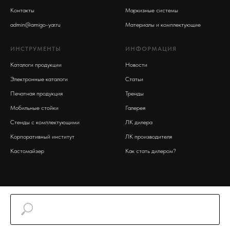
Контакты
Маркизные системы
admin@amigo-yar.ru
Материалы и комплектующие
ИНСТРУМЕНТЫ
ИНФОРМАЦИЯ
Каталоги продукции
Новости
Электронные каталоги
Статьи
Печатная продукция
Тренды
Мобильные стойки
Галерея
Стенды с комплектующими
ЛК дилера
Корпоративный институт
ЛК производителя
Кастомайзер
Как стать дилером?