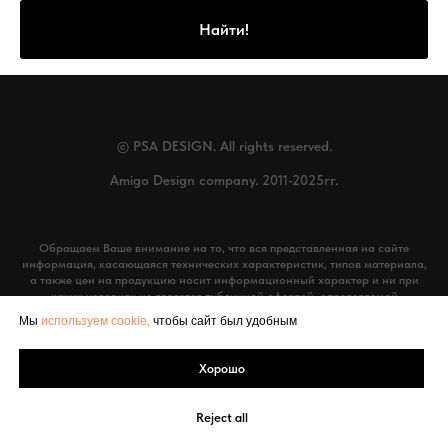
Найти!
© PSA DESIGN. All rights reserved.
Amigo Design company. 2011-2025гг.
www.vash-promokod.ru
Обращаем Ваше внимание на то, что вся представленная на сайте
информация, касающаяся технических характеристик, типов материала,
а также цен на продукцию носит информационный характер и ни при
каких условиях не является публичной офертой, определяемой
положениями Статьи 437 (2) Гражданского кодекса Российской
Мы
используем cookie,
чтобы сайт был удобным
Федерации. Для получения подробной информации, пожалуйста,
обращайтесь к менеджерам компании Amigo Design®
Хорошо
Находясь на сайте www.amigo-yar.ru и заполняя формы обратной связи
вы даёте своё
согласие на обработку персональных данных
Reject all
Ознакомиться с политикой конфиденциальности