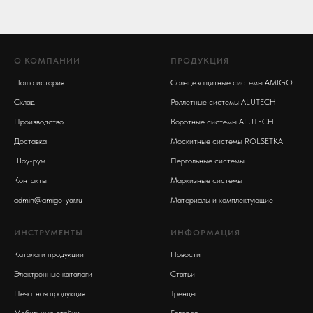
О КОМПАНИИ
ПРОДУКЦИЯ
Наша история
Солнцезащитные системы AMIGO
Склад
Роллетные системы ALUTECH
Производство
Воротные системы ALUTECH
Доставка
Москитные системы ROLSETKA
Шоу-рум
Пергольные системы
Контакты
Маркизные системы
admin@amigo-yar.ru
Материалы и комплектующие
ИНСТРУМЕНТЫ
ИНФОРМАЦИЯ
Каталоги продукции
Новости
Электронные каталоги
Статьи
Печатная продукция
Тренды