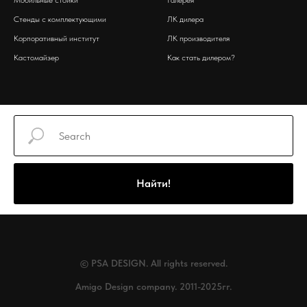
Мобильные стойки
Галерея
Стенды с комплектующими
ЛК дилера
Корпоративный институт
ЛК производителя
Кастомайзер
Как стать дилером?
Найти!
© PSA DESIGN. All rights reserved.
Amigo Design company. 2011-2025гг.