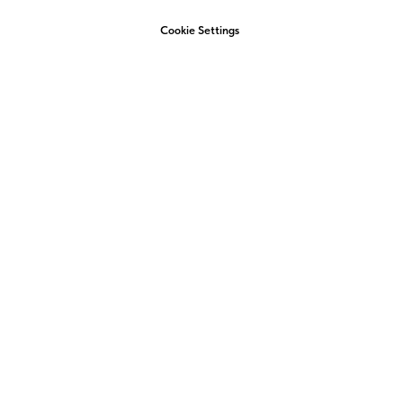
Cookie Settings
+7 (4852) 58-22-22
admin@amigo-yar.ru