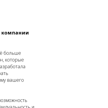
т компании
сё больше
н, которые
разработала
рать
мму вашего
 возможность
видуальность и