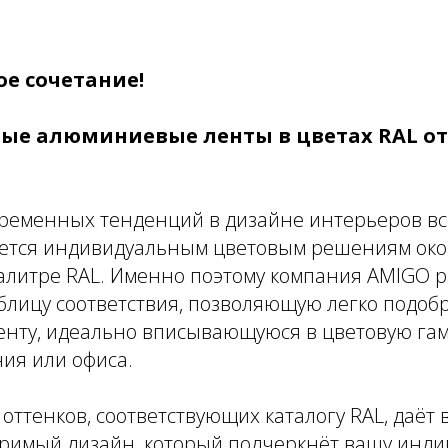
ое сочетание!
ые алюминиевые ленты в цветах RAL о
временных тенденций в дизайне интерьеров в
ется индивидуальным цветовым решениям око
палитре RAL. Именно поэтому компания AMIGO 
блицу соответствия, позволяющую легко подоб
нту, идеально вписывающуюся в цветовую га
ия или офиса.
ттенков, соответствующих каталогу RAL, даёт
оримый дизайн, который подчеркнёт вашу инди