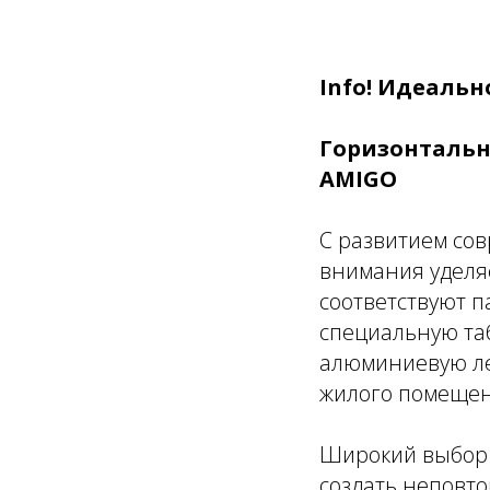
Info! Идеальн
Горизонтальн
AMIGO
С развитием со
внимания уделя
соответствуют 
специальную та
алюминиевую ле
жилого помещен
Широкий выбор о
создать неповт