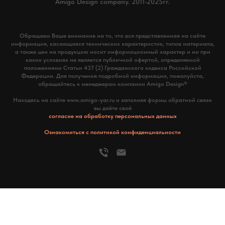
Amigo Design company. 2011-2025гг.
www.vash-promokod.ru
Обращаем Ваше внимание на то, что вся представленная на сайте
информация, касающаяся технических характеристик, типов материала,
а также цен на продукцию носит информационный характер и ни при
каких условиях не является публичной офертой, определяемой
положениями Статьи 437 (2) Гражданского кодекса Российской
Федерации. Для получения подробной информации, пожалуйста,
обращайтесь к менеджерам компании Amigo Design®
Находясь на сайте www.amigo-yar.ru и заполняя формы обратной связи
вы даёте своё
согласие на обработку персональных данных
Ознакомиться с политикой конфиденциальности