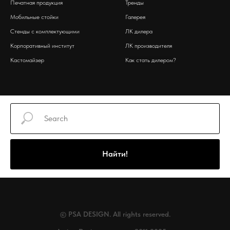
Печатная продукция
Тренды
Мобильные стойки
Галерея
Стенды с комплектующими
ЛК дилера
Корпоративный институт
ЛК производителя
Кастомайзер
Как стать дилером?
Найти!
© PSA DESIGN. All rights reserved.