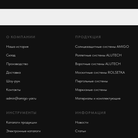
О КОМПАНИИ
ПРОДУКЦИЯ
Наша история
Солнцезащитные системы AMIGO
Склад
Роллетные системы ALUTECH
Производство
Воротные системы ALUTECH
Доставка
Москитные системы ROLSETKA
Шоу-рум
Пергольные системы
Контакты
Маркизные системы
admin@amigo-yar.ru
Материалы и комплектующие
ИНСТРУМЕНТЫ
ИНФОРМАЦИЯ
Каталоги продукции
Новости
Электронные каталоги
Статьи