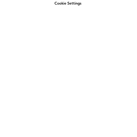
Cookie Settings
+7 (4852) 58-22-22
admin@amigo-yar.ru