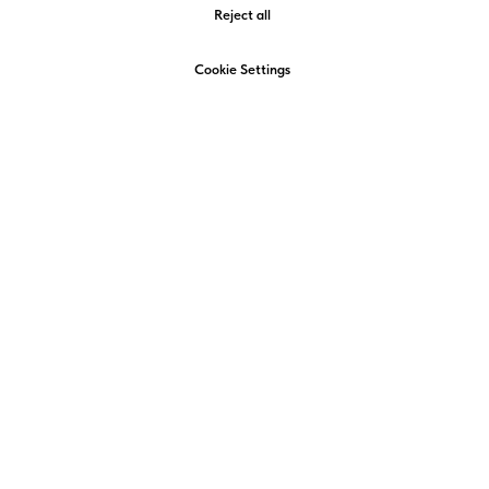
Reject all
Cookie Settings
+7 (4852) 58-22-22
admin@amigo-yar.ru