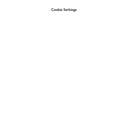
Cookie Settings
+7 (4852) 58-22-22
admin@amigo-yar.ru